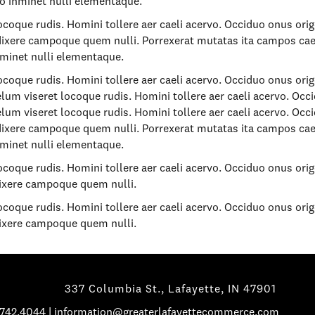
to inminet nulli elementaque.
coque rudis. Homini tollere aer caeli acervo. Occiduo onus orig
dixere campoque quem nulli. Porrexerat mutatas ita campos cael
nminet nulli elementaque.
coque rudis. Homini tollere aer caeli acervo. Occiduo onus orig
m viseret locoque rudis. Homini tollere aer caeli acervo. Occi
m viseret locoque rudis. Homini tollere aer caeli acervo. Occi
dixere campoque quem nulli. Porrexerat mutatas ita campos cael
nminet nulli elementaque.
coque rudis. Homini tollere aer caeli acervo. Occiduo onus orig
dixere campoque quem nulli.
coque rudis. Homini tollere aer caeli acervo. Occiduo onus orig
dixere campoque quem nulli.
337 Columbia St., Lafayette, IN 47901
.742.4044
|
information@greaterlafayettecommerce.com