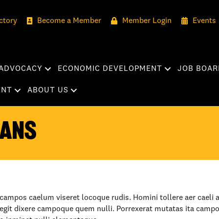
ctory
Become a Member
Member Login
Events
ADVOCACY
ECONOMIC DEVELOPMENT
JOB BOAR
ENT
ABOUT US
rans
campos caelum viseret locoque rudis. Homini tollere aer caeli 
egit dixere campoque quem nulli. Porrexerat mutatas ita campo