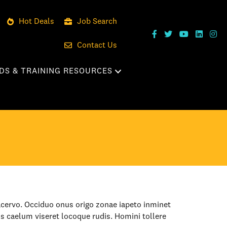
Hot Deals
Job Search
Contact Us
DS & TRAINING RESOURCES
acervo. Occiduo onus origo zonae iapeto inminet
s caelum viseret locoque rudis. Homini tollere