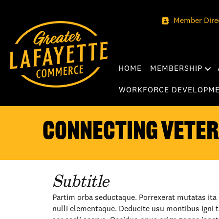
Member Dire
HOME
MEMBERSHIP
WORKFORCE DEVELOPM
Connecting Vete
Subtitle
Partim orba seductaque. Porrexerat mutatas ita 
nulli elementaque. Deducite usu montibus igni t